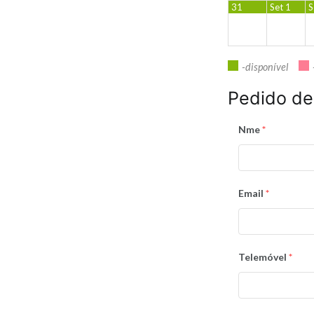
31
Set 1
S
-disponível
Pedido de
Nme
*
Email
*
Telemóvel
*