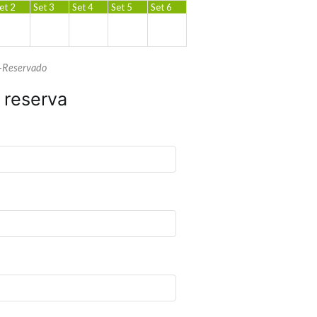
et 2
Set 3
Set 4
Set 5
Set 6
-Reservado
 reserva