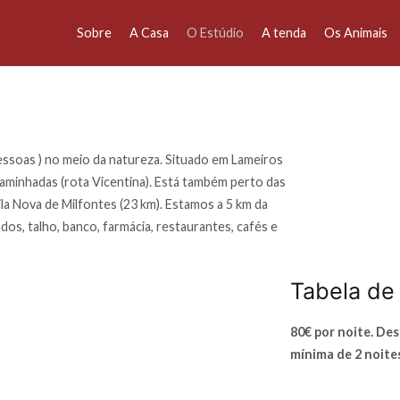
Sobre
A Casa
O Estúdio
A tenda
Os Animais
Longo
essoas ) no meio da natureza. Situado em Lameiros
 caminhadas (rota Vicentina). Está também perto das
ila Nova de Milfontes (23 km). Estamos a 5 km da
os, talho, banco, farmácia, restaurantes, cafés e
Tabela de
80€ por noite. De
mínima de 2 noite