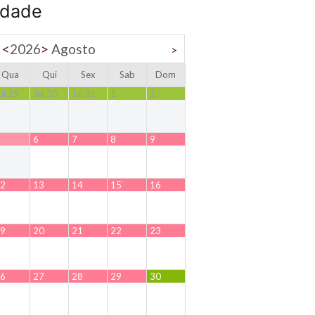
idade
<
2026
>
Agosto
>
Qua
Qui
Sex
Sab
Dom
ul 29
Jul 30
Jul 31
1
2
6
7
8
9
2
13
14
15
16
9
20
21
22
23
6
27
28
29
30