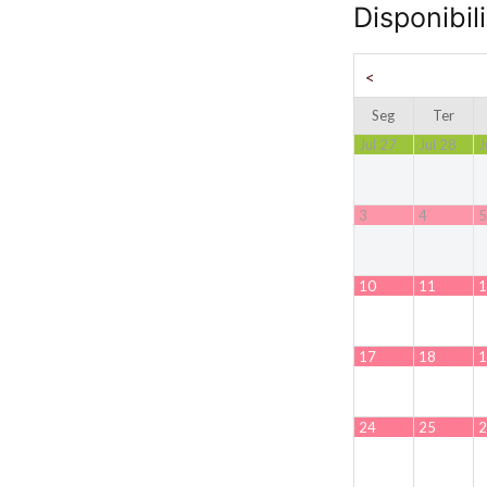
Disponibil
<
Seg
Ter
Jul 27
Jul 28
J
3
4
5
10
11
1
17
18
1
24
25
2